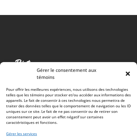
Gérer le consentement aux
témoins
Pour offrir les meilleures expériences, nous utilisons des technologies
telles que les témoins pour stocker et/ou accéder aux informations des
appareils. Le fait de consentir à ces technologies nous permettra de
traiter des données telles que le comportement de navigation ou les ID
Cuisine chaleureuse, spectacles de qualité et 100%
uniques sur ce site. Le fait de ne pas consentir ou de retirer son
consentement peut avoir un effet négatif sur certaines
des surplus versés à la communauté
caractéristiques et fonctions.
À PROPOS
Mission
Gérer les services