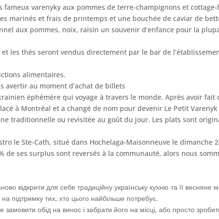
s fameux varenyky aux pommes de terre-champignons et cottage-he
es marinés et frais de printemps et une bouchée de caviar de bet
nnel aux pommes, noix, raisin un souvenir d’enfance pour la plupa
fés et les thés seront vendus directement par le bar de l’établissemen
ictions alimentaires.
s avertir au moment d’achat de billets
krainien éphémère qui voyage à travers le monde. Après avoir fai
éplacé à Montréal et a changé de nom pour devenir Le Petit Vareny
e traditionnelle ou revisitée au goût du jour. Les plats sont origin
stro le Ste-Cath, situé dans Hochelaga-Maisonneuve le dimanche 28 
0% de ses surplus sont reversés à la communauté, alors nous somm
аново відкрити для себе традиційну українську кухню та її весняне 
 на підтримку тих, хто цього найбільше потребує.
 замовити обід на винос і забрати його на місці, або просто зробит