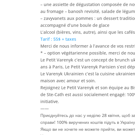
– une assiette de dégustation composée de no
au fromage – banosh revisité, salade de légum
– zavyvanets aux pommes : un dessert traditio
accompagné d’une boule de glace
L’alcool (bières, vins, autre), ainsi que les ca
Tarif : 55$ + taxes
Merci de nous informer à l’avance de vos restr
* – option végétarienne possible, merci de nou
Le Petit Varenyk c’est un concept de brunch u
ans à Paris, Le Petit Varenyk Parisien s’est d
Le Varenyk Ukrainien c’est la cuisine ukrainienn
maison avec amour et soin.
Rejoignez Le Petit Varenyk et son équipe au Bi
de Ste-Cath est aussi socialement engagé: 10
initiative.
——
Приєднуйтесь до нас у неділю 28 квітня, щоб з
справи! 100% виручених коштів підуть в Україну
Якщо ви не хочете не можете прийти, ви можете