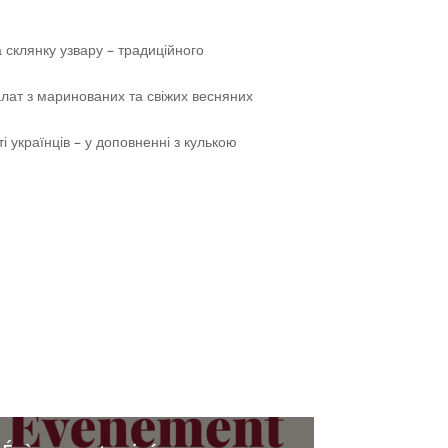
а склянку узвару – традиційного
алат з маринованих та свіжих весняних
і українців – у доповненні з кулькою