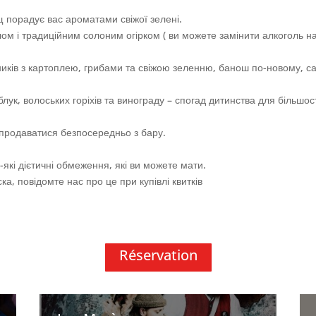
 порадує вас ароматами свіжої зелені.
салом і традиційним солоним огірком ( ви можете замінити алкоголь н
ників з картоплею, грибами та свіжою зеленню, банош по-новому, с
лук, волоських горіхів та винограду – спогад дитинства для більшост
ь продаватися безпосередньо з бару.
-які дієтичні обмеження, які ви можете мати.
ка, повідомте нас про це при купівлі квитків
Réservation