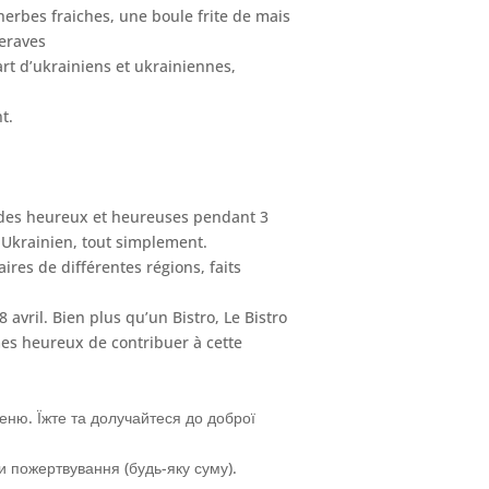
rbes fraiches, une boule frite de mais
teraves
rt d’ukrainiens et ukrainiennes,
t.
t des heureux et heureuses pendant 3
k Ukrainien, tout simplement.
aires de différentes régions, faits
avril. Bien plus qu’un Bistro, Le Bistro
es heureux de contribuer à cette
меню. Їжте та долучайтеся до доброї
и пожертвування (будь-яку суму).