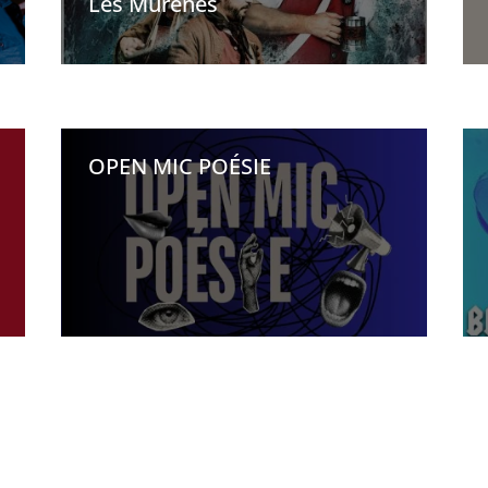
Les Murènes
OPEN MIC POÉSIE