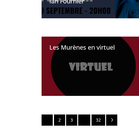
Ian Fournier
Les Murènes en virtuel
5
1
2
3
…
32