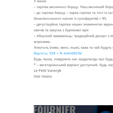
У меню
– тарілка весняного борщу. Наш весняний борщ
– до тарілки борщу – чарка горілки та тост із 
безалкогольного напою із сухофруктів) + $5.
– дегустаційна тарілка наших знаменитих варе
овочів та закуска з бурякової ікри
– яблучний завиванець: традиційний десерт з яб
морозива.
Алкоголь (пиво, вино, інше), кава та чай будут
Вартість: 55$ + % eventibrite
Будь ласка, повідомте нас заздалегідь про будь
* – вегетаріанський варіант доступний, будь лас
Le Petit Varenyk
Voir moins