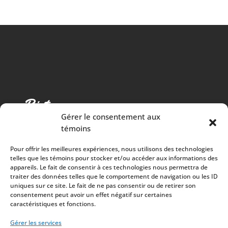
Gérer le consentement aux
témoins
Pour offrir les meilleures expériences, nous utilisons des technologies
telles que les témoins pour stocker et/ou accéder aux informations des
appareils. Le fait de consentir à ces technologies nous permettra de
traiter des données telles que le comportement de navigation ou les ID
Cuisine chaleureuse, spectacles de qualité et 100%
uniques sur ce site. Le fait de ne pas consentir ou de retirer son
consentement peut avoir un effet négatif sur certaines
des surplus versés à la communauté
caractéristiques et fonctions.
À PROPOS
Mission
Gérer les services