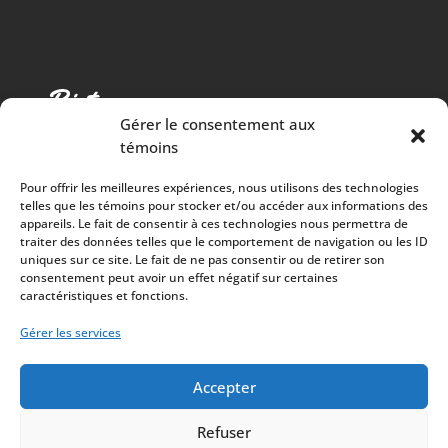
Gérer le consentement aux
témoins
Pour offrir les meilleures expériences, nous utilisons des technologies
telles que les témoins pour stocker et/ou accéder aux informations des
appareils. Le fait de consentir à ces technologies nous permettra de
traiter des données telles que le comportement de navigation ou les ID
Cuisine chaleureuse, spectacles de qualité et 100%
uniques sur ce site. Le fait de ne pas consentir ou de retirer son
consentement peut avoir un effet négatif sur certaines
des surplus versés à la communauté
caractéristiques et fonctions.
À PROPOS
Gérer les services
Mission
Artistes
Accepter
Refuser