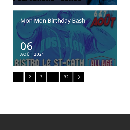
Mon Mon Birthday Bash
06
AOÛT,2021
5
1
2
3
…
32