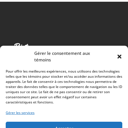
Gérer le consentement aux
témoins
Pour offrir les meilleures expériences, nous utilisons des technologies
telles que les témoins pour stocker et/ou accéder aux informations des
appareils. Le fait de consentir à ces technologies nous permettra de
traiter des données telles que le comportement de navigation ou les ID
Cuisine chaleureuse, spectacles de qualité et 100%
uniques sur ce site. Le fait de ne pas consentir ou de retirer son
consentement peut avoir un effet négatif sur certaines
des surplus versés à la communauté
caractéristiques et fonctions.
À PROPOS
Mission
Gérer les services
Artistes