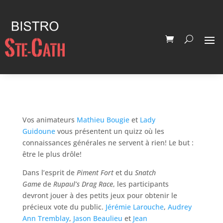
Vos animateurs
Mathieu Bougie
et
Lady
Guidoune
vous présentent un quizz où les
connaissances générales ne servent à rien! Le but :
être le plus drôle!
Dans l’esprit de
Piment Fort
et du
Snatch
Game
de
Rupaul’s Drag Race
, les participants
devront jouer à des petits jeux pour obtenir le
précieux vote du public.
Jérémie Larouche
,
Audrey
Ann Tremblay
,
Jason Beaulieu
et
Jean