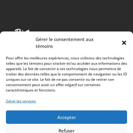
Gérer le consentement aux
témoins
Pour offrir les meilleures expériences, nous utilisons des technologies
telles que les témoins pour stocker et/ou accéder aux informations des
appareils. Le fait de consentir à ces technologies nous permettra de
traiter des données telles que le comportement de navigation ou les ID
Cuisine chaleureuse, spectacles de qualité et 100%
uniques sur ce site. Le fait de ne pas consentir ou de retirer son
consentement peut avoir un effet négatif sur certaines
des surplus versés à la communauté
caractéristiques et fonctions.
À PROPOS
Gérer les services
Mission
Artistes
Accepter
Refuser