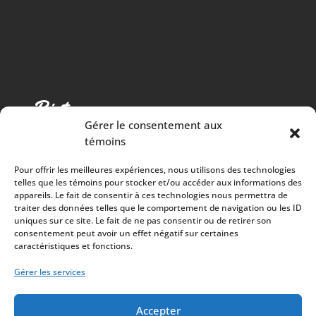
Gérer le consentement aux
témoins
Pour offrir les meilleures expériences, nous utilisons des technologies
telles que les témoins pour stocker et/ou accéder aux informations des
appareils. Le fait de consentir à ces technologies nous permettra de
traiter des données telles que le comportement de navigation ou les ID
Cuisine chaleureuse, spectacles de qualité et 100%
uniques sur ce site. Le fait de ne pas consentir ou de retirer son
consentement peut avoir un effet négatif sur certaines
des surplus versés à la communauté
caractéristiques et fonctions.
À PROPOS
Mission
Gérer les services
Artistes
Accepter