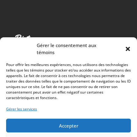
Gérer le consentement aux
témoins
Pour offrir les meilleures expériences, nous utilisons des technologies
telles que les témoins pour stocker et/ou accéder aux informations des
appareils. Le fait de consentir à ces technologies nous permettra de
traiter des données telles que le comportement de navigation ou les ID
Cuisine chaleureuse, spectacles de qualité et 100%
uniques sur ce site. Le fait de ne pas consentir ou de retirer son
consentement peut avoir un effet négatif sur certaines
des surplus versés à la communauté
caractéristiques et fonctions.
À PROPOS
Gérer les services
Mission
Artistes
Accepter