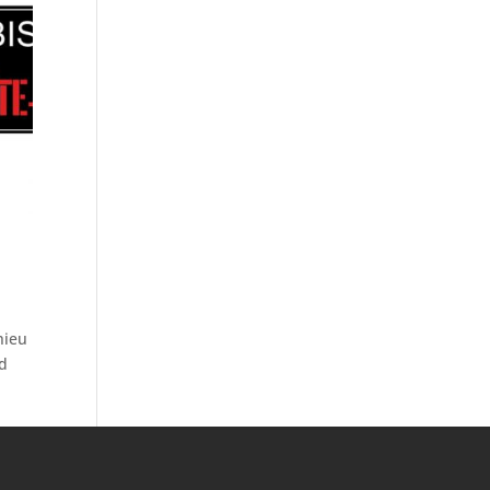
hieu
nd