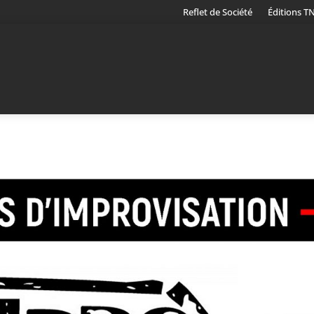
Reflet de Société
Éditions T