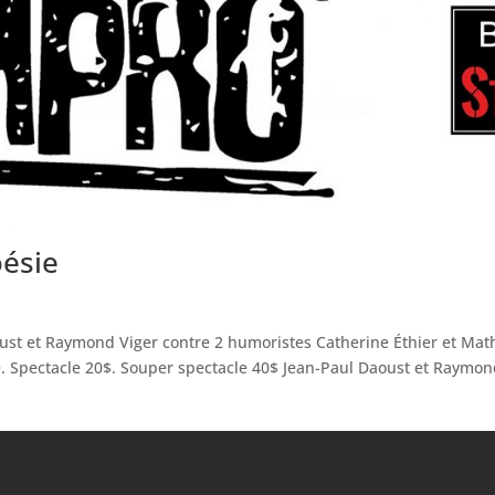
oésie
ust et Raymond Viger contre 2 humoristes Catherine Éthier et Mat
e. Spectacle 20$. Souper spectacle 40$ Jean-Paul Daoust et Raymo