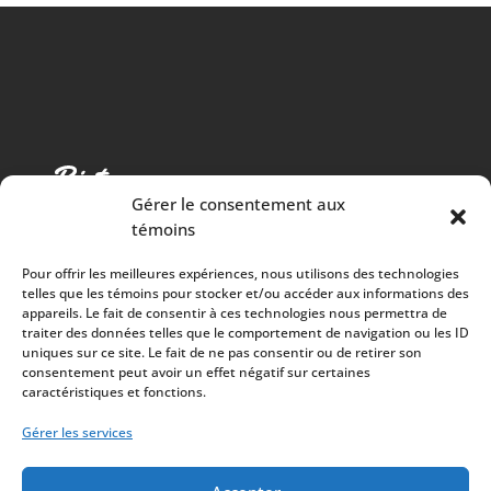
Gérer le consentement aux
témoins
Pour offrir les meilleures expériences, nous utilisons des technologies
telles que les témoins pour stocker et/ou accéder aux informations des
appareils. Le fait de consentir à ces technologies nous permettra de
traiter des données telles que le comportement de navigation ou les ID
Cuisine chaleureuse, spectacles de qualité et 100%
uniques sur ce site. Le fait de ne pas consentir ou de retirer son
consentement peut avoir un effet négatif sur certaines
des surplus versés à la communauté
caractéristiques et fonctions.
À PROPOS
Mission
Gérer les services
Artistes