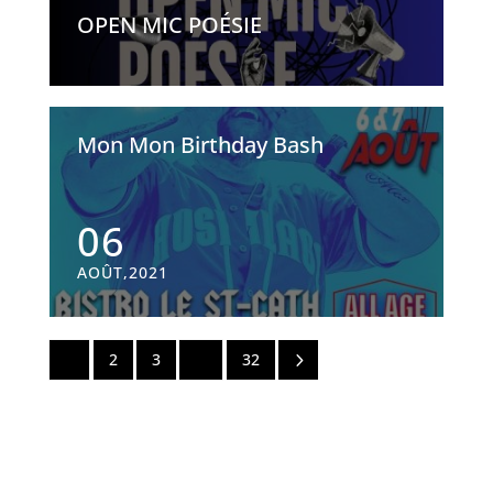
OPEN MIC POÉSIE
Mon Mon Birthday Bash
06
AOÛT,2021
5
1
2
3
…
32