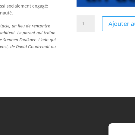
ussi socialement engagé:
unauté.
quantité
Ajouter a
de
ctacle, un lieu de rencontre
Don
ohabitent.
Le parent qui traîne
de Stephen Faulkner. L’ado qui
évost, de David Goudreault ou