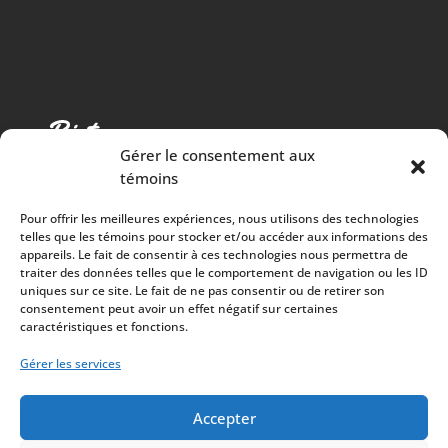
Gérer le consentement aux
témoins
Pour offrir les meilleures expériences, nous utilisons des technologies
telles que les témoins pour stocker et/ou accéder aux informations des
appareils. Le fait de consentir à ces technologies nous permettra de
traiter des données telles que le comportement de navigation ou les ID
Cuisine chaleureuse, spectacles de qualité et 100%
uniques sur ce site. Le fait de ne pas consentir ou de retirer son
consentement peut avoir un effet négatif sur certaines
des surplus versés à la communauté
caractéristiques et fonctions.
À PROPOS
Gérer les services
Mission
Artistes
Accepter