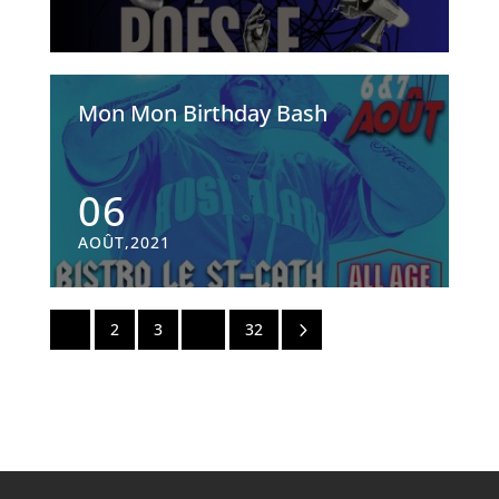
Mon Mon Birthday Bash
06
AOÛT,2021
5
1
2
3
…
32