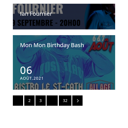
Ian Fournier
Mon Mon Birthday Bash
06
AOÛT,2021
5
1
2
3
…
32