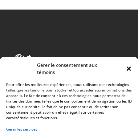
Gérer le consentement aux
témoins
Pour offrir les meilleures expériences, nous utilisons des technologies
telles que les témoins pour stocker et/ou accéder aux informations des
appareils. Le fait de consentir à ces technologies nous permettra de
traiter des données telles que le comportement de navigation ou les ID
Cuisine chaleureuse, spectacles de qualité et 100%
uniques sur ce site. Le fait de ne pas consentir ou de retirer son
consentement peut avoir un effet négatif sur certaines
des surplus versés à la communauté
caractéristiques et fonctions.
À PROPOS
Gérer les services
Mission