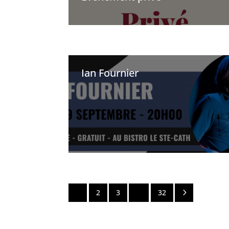
Ian Fournier
5
1
2
3
…
32