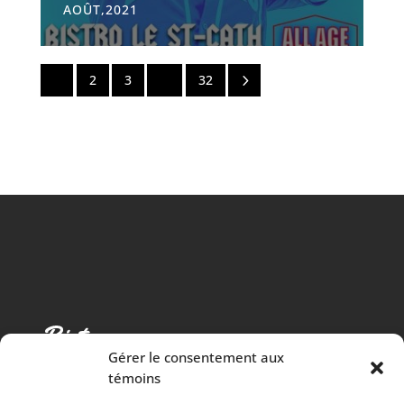
AOÛT,2021
5
1
2
3
…
32
Gérer le consentement aux
témoins