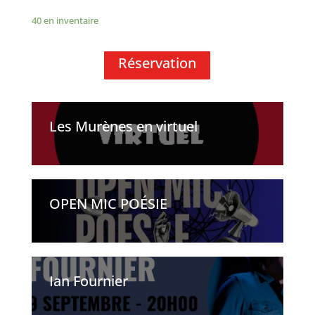
40 en inventaire
Réservation
Les Murènes en virtuel
OPEN MIC POÉSIE
Ian Fournier