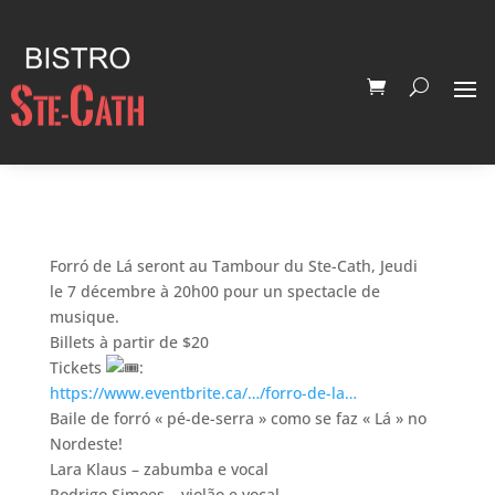
Forró de Lá seront au Tambour du Ste-Cath, Jeudi
le 7 décembre à 20h00 pour un spectacle de
musique.
Billets à partir de $20
Tickets
:
https://www.eventbrite.ca/…/forro-de-la…
Baile de forró « pé-de-serra » como se faz « Lá » no
Nordeste!
Lara Klaus – zabumba e vocal
Rodrigo Simoes – violão e vocal