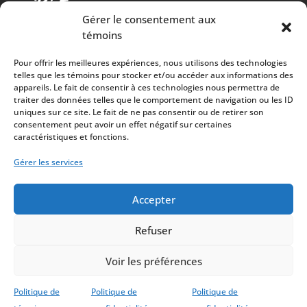
Gérer le consentement aux
témoins
Pour offrir les meilleures expériences, nous utilisons des technologies
telles que les témoins pour stocker et/ou accéder aux informations des
appareils. Le fait de consentir à ces technologies nous permettra de
traiter des données telles que le comportement de navigation ou les ID
Cuisine chaleureuse, spectacles de qualité et 100%
uniques sur ce site. Le fait de ne pas consentir ou de retirer son
consentement peut avoir un effet négatif sur certaines
des surplus versés à la communauté
caractéristiques et fonctions.
À PROPOS
Gérer les services
Mission
Artistes
Accepter
Refuser
Voir les préférences
Politique de
Politique de
Politique de
© 2022 Bistro Le Ste-Cath | Tous droits réservés |