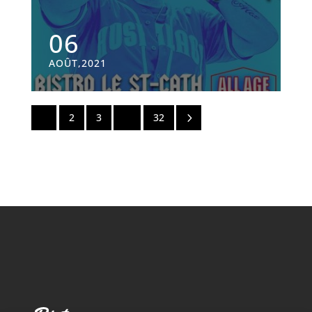
06
AOÛT,2021
5
1
2
3
…
32