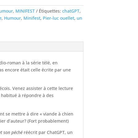
umour
,
MINIFEST
Étiquettes:
chatGPT
,
e
,
Humour
,
Minifest
,
Pier-luc ouellet
,
un
adio-roman à la série télé, en
pas encore était celle écrite par une
is. Venez assister à cette lecture
s habitué à répondre à des
nt se mettre à dire « viande à chien
tier d’auteur? (Fort probablement)
t son péché
réécrit par ChatGPT, un