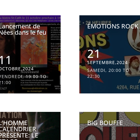
Lancement de
ÉMOTIONS ROCK
Nées dans le feu
21
11
SEPTEMBRE,2024
OCTOBRE,2024
SAMEDI, 20:00 TO
22:30
VENDREDI, 19:00 TO
21:00
L’HOMME
BIG BOUFFE
CALENDRIER
PRÉSENTE: LE