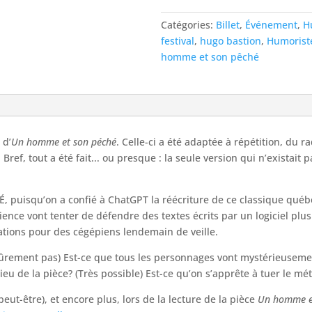
Catégories:
Billet
,
Événement
,
H
festival
,
hugo bastion
,
Humorist
homme et son pêché
 d’
Un homme et son péché
. Celle-ci a été adaptée à répétition, du r
. Bref, tout a été fait... ou presque : la seule version qui n’existait 
isqu’on a confié à ChatGPT la réécriture de ce classique québéco
ence vont tenter de défendre des textes écrits par un logiciel plu
tations pour des cégépiens lendemain de veille.
 (Sûrement pas) Est-ce que tous les personnages vont mystérieuseme
ieu de la pièce? (Très possible) Est-ce qu’on s’apprête à tuer le mé
ut-être), et encore plus, lors de la lecture de la pièce
Un homme e