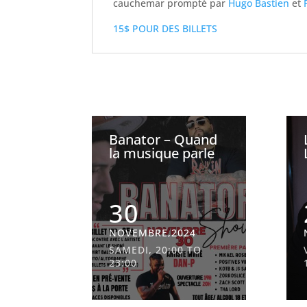
cauchemar prompté par
Hugo Bastien
et
15$ POUR DES BILLETS
Banator – Quand
la musique parle
30
NOVEMBRE,2024
SAMEDI, 20:00 TO
23:00