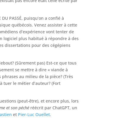
existait pas encore était celle écrite par
U PASSÉ, puisqu’on a confié à
sique québécois. Venez assister à cette
comédiens d’expérience vont tenter de
n logiciel plus habitué à répondre à des
des dissertations pour des cégépiens
r debout? (Sûrement pas) Est-ce que tous
ement se mettre à dire « viande à
s phrases au milieu de la pièce? (Très
à tuer le métier d’auteur? (Fort
stions (peut-être), et encore plus, lors
e et son péché
réécrit par ChatGPT, un
astien
et
Pier-Luc Ouellet
.