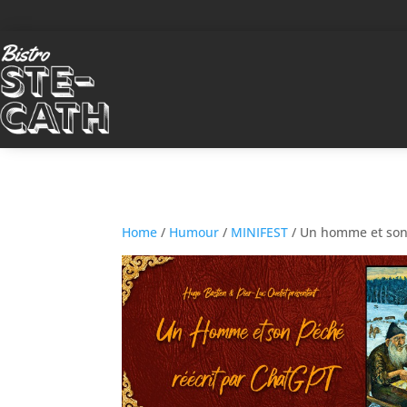
Home
/
Humour
/
MINIFEST
/ Un homme et son