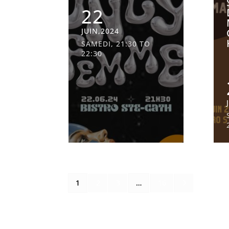
22
JUIN,2024
SAMEDI, 21:30 TO
22:30
5
1
2
3
…
16