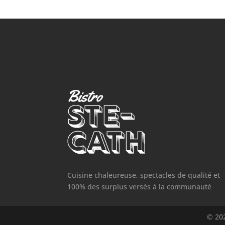
Cuisine chaleureuse, spectacles de qualité et
100% des surplus versés à la communauté
© 202