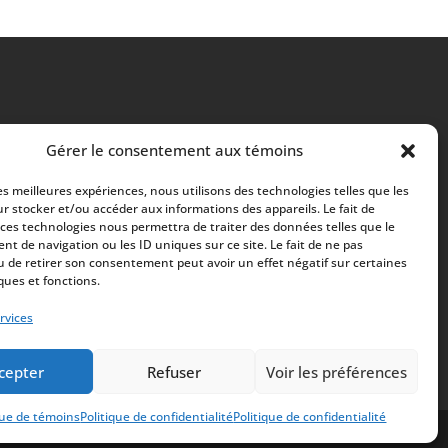
Gérer le consentement aux témoins
les meilleures expériences, nous utilisons des technologies telles que les
r stocker et/ou accéder aux informations des appareils. Le fait de
 ces technologies nous permettra de traiter des données telles que le
t de navigation ou les ID uniques sur ce site. Le fait de ne pas
u de retirer son consentement peut avoir un effet négatif sur certaines
ques et fonctions.
rvices
cepter
Refuser
Voir les préférences
que de témoins
Politique de confidentialité
Politique de confidentialité
ialité