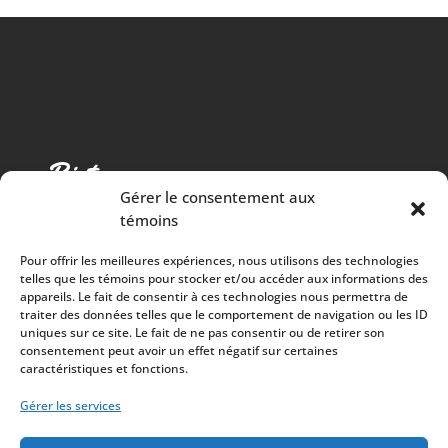
Gérer le consentement aux
témoins
Pour offrir les meilleures expériences, nous utilisons des technologies
telles que les témoins pour stocker et/ou accéder aux informations des
appareils. Le fait de consentir à ces technologies nous permettra de
traiter des données telles que le comportement de navigation ou les ID
Cuisine chaleureuse, spectacles de qualité et 100%
uniques sur ce site. Le fait de ne pas consentir ou de retirer son
consentement peut avoir un effet négatif sur certaines
des surplus versés à la communauté
caractéristiques et fonctions.
À PROPOS
Mission
Gérer les services
Artistes