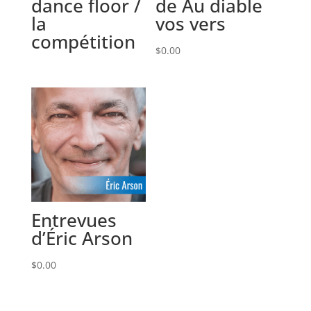
dance floor /
de Au diable
la
vos vers
compétition
$
0.00
Entrevues
d’Éric Arson
$
0.00