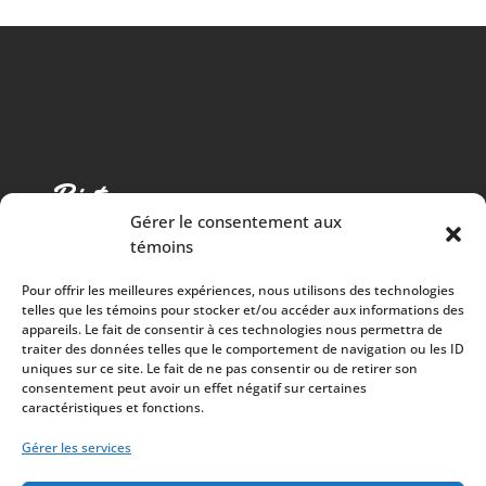
Gérer le consentement aux
témoins
Pour offrir les meilleures expériences, nous utilisons des technologies
telles que les témoins pour stocker et/ou accéder aux informations des
appareils. Le fait de consentir à ces technologies nous permettra de
traiter des données telles que le comportement de navigation ou les ID
Cuisine chaleureuse, spectacles de qualité et 100%
uniques sur ce site. Le fait de ne pas consentir ou de retirer son
consentement peut avoir un effet négatif sur certaines
des surplus versés à la communauté
caractéristiques et fonctions.
À PROPOS
Gérer les services
Mission