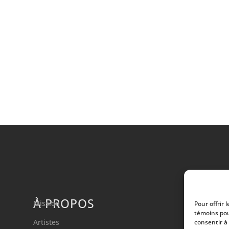
À PROPOS
Mission
Pour offrir 
témoins pou
Artistes
consentir à