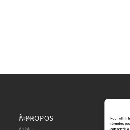
À PROPOS
Mission
Pour offrir 
témoins pou
Artistes
consentir à