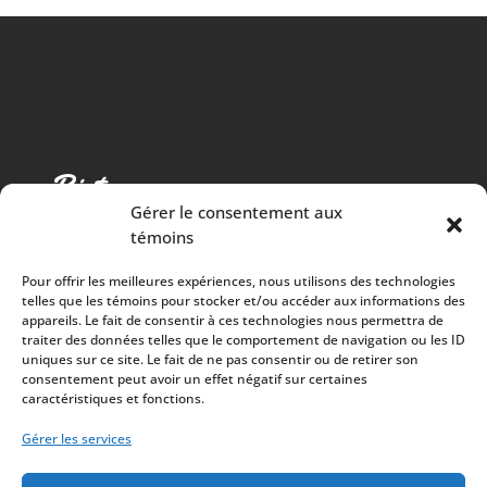
Gérer le consentement aux
témoins
Pour offrir les meilleures expériences, nous utilisons des technologies
telles que les témoins pour stocker et/ou accéder aux informations des
appareils. Le fait de consentir à ces technologies nous permettra de
traiter des données telles que le comportement de navigation ou les ID
Cuisine chaleureuse, spectacles de qualité et 100%
uniques sur ce site. Le fait de ne pas consentir ou de retirer son
consentement peut avoir un effet négatif sur certaines
des surplus versés à la communauté
caractéristiques et fonctions.
À PROPOS
Gérer les services
Mission
Artistes