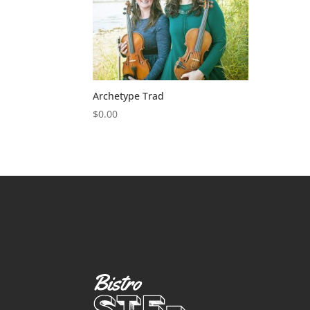
Archetype Trad
$
0.00