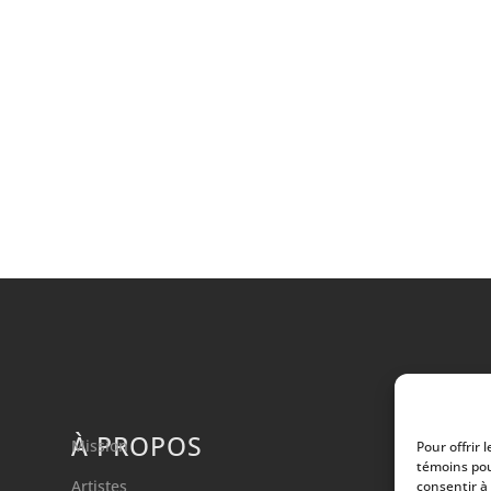
À PROPOS
Mission
Pour offrir 
témoins pou
Artistes
consentir à