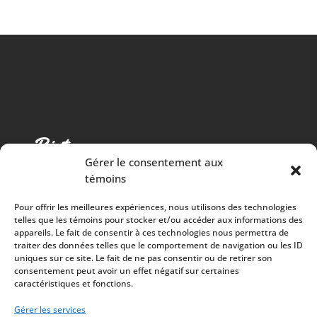
Gérer le consentement aux
témoins
Pour offrir les meilleures expériences, nous utilisons des technologies
telles que les témoins pour stocker et/ou accéder aux informations des
appareils. Le fait de consentir à ces technologies nous permettra de
traiter des données telles que le comportement de navigation ou les ID
Cuisine chaleureuse, spectacles de qualité et 100%
uniques sur ce site. Le fait de ne pas consentir ou de retirer son
consentement peut avoir un effet négatif sur certaines
des surplus versés à la communauté
caractéristiques et fonctions.
À PROPOS
Mission
Gérer les services