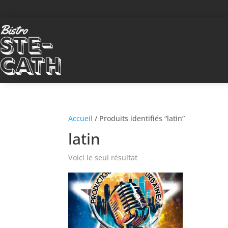
Accueil
/ Produits identifiés “latin”
latin
Voici le seul résultat