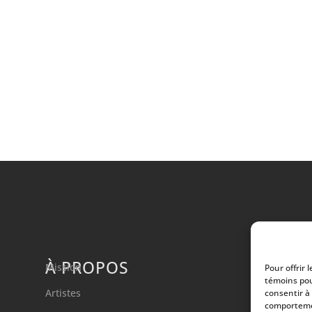
À PROPOS
Mission
Pour offrir 
témoins pou
Artistes
consentir à
comportemen