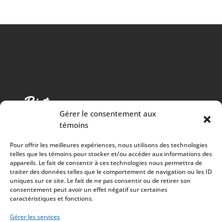
Gérer le consentement aux
témoins
Pour offrir les meilleures expériences, nous utilisons des technologies
telles que les témoins pour stocker et/ou accéder aux informations des
appareils. Le fait de consentir à ces technologies nous permettra de
traiter des données telles que le comportement de navigation ou les ID
Cuisine chaleureuse, spectacles de qualité et 100%
uniques sur ce site. Le fait de ne pas consentir ou de retirer son
consentement peut avoir un effet négatif sur certaines
des surplus versés à la communauté
caractéristiques et fonctions.
À PROPOS
Mission
Gérer les services